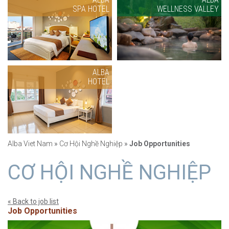
SPA HOTEL
WELLNESS VALLEY
ALBA
HOTEL
Alba Viet Nam
»
Cơ Hội Nghề Nghiệp
»
Job Opportunities
CƠ HỘI NGHỀ NGHIỆP
« Back to job list
Job Opportunities